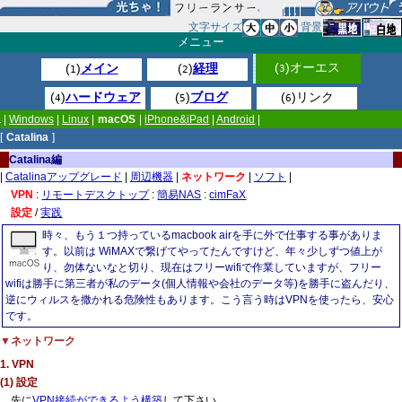
文字サイズ
背景
メニュー
(
)オーエス
(
)
メイン
(
)
経理
3
1
2
(
)
ハードウェア
(
)
ブログ
(
)リンク
4
5
6
|
Windows
|
Linux
|
macOS
|
iPhone&iPad
|
Android
|
[
Catalina
]
Catalina編
|
Catalinaアップグレード
|
周辺機器
|
ネットワーク
|
ソフト
|
VPN
:
リモートデスクトップ
:
簡易NAS
:
cimFaX
設定
/
実践
時々、もう１つ持っているmacbook airを手に外で仕事する事がありま
す。以前は WiMAXで繋げてやってたんですけど、年々少しずつ値上が
り、勿体ないなと切り、現在はフリーwifiで作業していますが、フリー
wifiは勝手に第三者が私のデータ(個人情報や会社のデータ等)を勝手に盗んだり、
逆にウィルスを撒かれる危険性もあります。こう言う時はVPNを使ったら、安心
です。
▼ネットワーク
1. VPN
(1) 設定
先に
VPN接続ができるよう構築
して下さい。