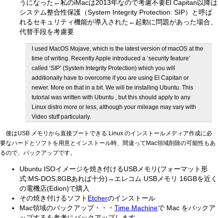
うになった←私のiMacは2013年なので考慮不要El Capitan以降は
システム整合性保護（System Integrity Protection: SIP）と呼ば
れるセキュリティ機能が導入された←起動に問題があった場合、
代替手段を考慮要
I used MacOS Mojave, which is the latest version of macOS at the
time of writing. Recently Apple introduced a ‘security feature’
called ‘SIP’ (System Integrity Protection) which you will
additionally have to overcome if you are using El Capitan or
newer. More on that in a bit. We will be installing Ubuntu. This
tutorial was written with Ubuntu , but this should apply to any
Linux distro more or less, although your mileage may vary with
Video stuff particularly.
後はUSB メモリから直接ブートできる Linux のインストールメディア作成に必
要なハードとソフトを用意とインストール時、間違ってMac領域削除の可能性もあ
るので、バックアップです。
Ubuntu ISOイメージを焼き付けるUSBメモリ(フォーマット形
式:MS-DOS,8GBあれば十分)→エレコム USBメモリ 16GBを近く
の電機店(Edion)で購入
その焼き付けるソフト
Etcher
のインストール
Mac領域のバックアップ・・・
Time Machine
で Mac をバックア
ップするを参考にバックアップします。