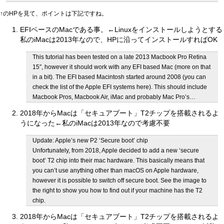
↑のHPを見て、ポイントは下記ですね。
EFIベースのMacである事。←Linuxをインストールしようとする
私のiMacは2013年なので、HPに沿ってインストールすればOK
This tutorial has been tested on a late 2013 Macbook Pro Retina
15″, however it should work with any EFI based Mac (more on that
in a bit). The EFI based Macintosh started around 2008 (you can
check the list of the Apple EFI systems here). This should include
Macbook Pros, Macbook Air, iMac and probably Mac Pro’s…
2018年からMacは「セキュアブート」T2チップを搭載されるよ
うになった←私のiMacは2013年なので考慮不要
Update: Apple’s new P2 ‘Secure boot’ chip
Unfortunately, from 2018, Apple decided to add a new ‘secure
boot’ T2 chip into their mac hardware. This basically means that
you can’t use anything other than macOS on Apple hardware,
however it is possible to switch off secure boot. See the image to
the right to show you how to find out if your machine has the T2
chip.
2018年からMacは「セキュアブート」T2チップを搭載されるよ