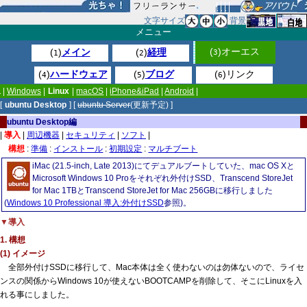
文字サイズ
背景
メニュー
(
)オーエス
(
)
メイン
(
)
経理
3
1
2
(
)
ハードウェア
(
)
ブログ
(
)リンク
4
5
6
|
Windows
|
Linux
|
macOS
|
iPhone&iPad
|
Android
|
[
ubuntu Desktop
] [
ubuntu Server
(更新予定) ]
ubuntu Desktop編
|
導入
|
周辺機器
|
セキュリティ
|
ソフト
|
構想
:
準備
:
インストール
:
初期設定
:
マルチブート
iMac (21.5-inch, Late 2013)にてデュアルブートしていた、mac OS Xと
Microsoft Windows 10 Proをそれぞれ外付けSSD、Transcend StoreJet
for Mac 1TBとTranscend StoreJet for Mac 256GBに移行しました
(
Windows 10 Professional 導入:外付けSSD
参照)。
▼導入
1. 構想
(1) イメージ
全部外付けSSDに移行して、Mac本体は全く使わないのは勿体ないので、ライセ
ンスの関係からWindows 10が使えないBOOTCAMPを削除して、そこにLinuxを入
れる事にしました。