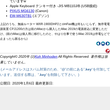
ていますw
Apple Keyboard テンキー付き -JIS MB110J/B (USB接続)
PIXUS MG6130
(Canon)
EW-M630TB1
(エプソン)
上記のうち、無線ルーター WXR-1900DHP2とcimFax機は何もいじらず。無停電電
源装置 CPJ1200の方は前のiMacから購入したiMac 2019の電源差込に変更しただ
け。(前のiMacは個人用に移行したのと、やはり仕事で使うiMac 2019は停電などで
止まったら困るから)
Copyright© 2020年 (
)
Koh Minhoden
All Rights Reserved. 著作権は放
Z
棄していません。
(メールアドレスはスパム対策のため、”@”の前にある”
.key
“を付加して
います。送信する際は、”
.key
“を削除して下さい。)
公開日: 2020年1月6日 最終更新日: