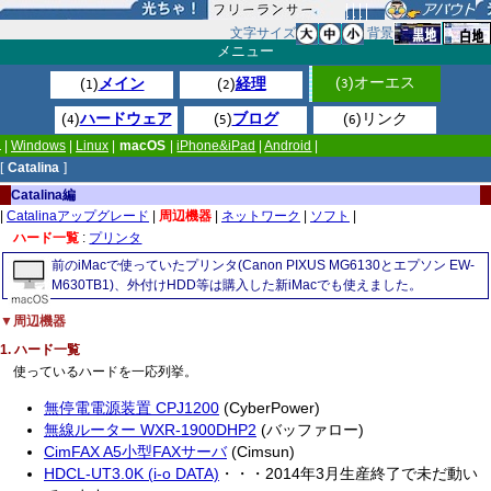
文字サイズ
背景
メニュー
(
)オーエス
(
)
メイン
(
)
経理
3
1
2
(
)
ハードウェア
(
)
ブログ
(
)リンク
4
5
6
|
Windows
|
Linux
|
macOS
|
iPhone&iPad
|
Android
|
[
Catalina
]
Catalina編
|
Catalinaアップグレード
|
周辺機器
|
ネットワーク
|
ソフト
|
ハード一覧
:
プリンタ
前のiMacで使っていたプリンタ(Canon PIXUS MG6130とエプソン EW-
M630TB1)、外付けHDD等は購入した新iMacでも使えました。
▼周辺機器
1. ハード一覧
使っているハードを一応列挙。
無停電電源装置 CPJ1200
(CyberPower)
無線ルーター WXR-1900DHP2
(バッファロー)
CimFAX A5小型FAXサーバ
(Cimsun)
HDCL-UT3.0K (i-o DATA)
・・・2014年3月生産終了で未だ動い