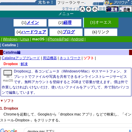
文字サイズ
背景
メニュー
(
)オーエス
(
)
メイン
(
)
経理
3
1
2
(
)
ハードウェア
(
)
ブログ
(
)リンク
4
5
6
|
Windows
|
Linux
|
macOS
|
iPhone&iPad
|
Android
|
[
Catalina
]
Catalina編
|
Catalinaアップグレード
|
周辺機器
|
ネットワーク
|
ソフト
|
Dropbox
:
解凍
Dropboxは、各コンピュータ（WindowsやMac）やスマートフォン、タ
ブレットでファイルや写真を共有できるオンラインストレージサービス
です。無料アカウントを登録すると 2GBまで容量が使えます。僕は外で
作業しなければいけないだけ、使いたいファイルをアップして、外で別のパソコ
ンで編集しています。
▼ソフト
1. Dropbox
Chromeを起動して、Googleから「dropbox mac アプリ」などで検索し、「イン
ストール-Dropbox-」をクリックする。