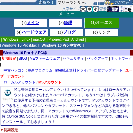
文字サイズ
背景
メニュー
(
)オーエス
(
)
メイン
(
)
経理
3
1
2
(
)
ハードウェア
(
)
ブログ
(
)リンク
4
5
6
|
Windows
|
Linux
|
macOS
|
iPhone&iPad
|
Android
|
[
Windows 10 Pro iMac
] [
Windows 10 Pro 中古PC
]
Windows 10 Pro 中古PC編
|
初期設定
|
BIOS
|
MEファームウェア
|
セキュリティ
|
バックアップ
|
ネットワーク
|
中古パソコン
:
更新プログラム
:
Intel純正無料ドライバー自動アップデート
:
ユー
ザーアカウント
ローカルアカウント
/
MSアカウント
私は管理者用ローカルアカウント2つ作っています。１つはローカルアカ
ウントと紐づけられたMicrosoftアカウント。もう１つはトラブル対処時
に使用する予備の管理者ローカルカウントです。MSアカウントでログイ
ンできると、他のパソコンやタブレット、スマートフォンなどの異なる端末同士
で設定を同期できたり、同一アカウントでのWindowsストアアプリが使えます。
特にOffice 365 Soloと契約された方は使用デバイス数無制限ですので、Officeも
インストールしておきましょう！
▼初期設定