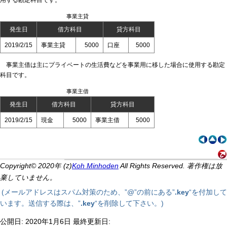
事業主貸
発生日
借方科目
貸方科目
2019/2/15
事業主貸
5000
口座
5000
事業主借は主にプライベートの生活費などを事業用に移した場合に使用する勘定
科目です。
事業主借
発生日
借方科目
貸方科目
2019/2/15
現金
5000
事業主借
5000
Copyright© 2020年 (
)
Koh Minhoden
All Rights Reserved. 著作権は放
Z
棄していません。
(メールアドレスはスパム対策のため、”@”の前にある”
.key
“を付加して
います。送信する際は、”
.key
“を削除して下さい。)
公開日: 2020年1月6日 最終更新日: