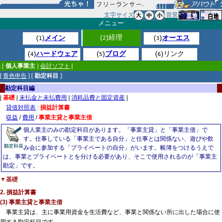
文字サイズ
背景
メニュー
(
)経理
(
)
メイン
(
)
オーエス
2
1
3
(
)
ハードウェア
(
)
ブログ
(
)リンク
4
5
6
|
個人事業主
|
会計ソフト
|
[
青色申告
] [
勘定科目
]
勘定科目編
|
基礎
|
未払金と未払費用
|
消耗品費と固定資産
|
貸借対照表
:
損益計算書
収益
/
費用
/
事業主貸と事業主借
個人業主のみの勘定科目があります。「事業主貸」と「事業主借」で
す。仕事している「事業主である自分」と仕事とは関係ない、遊びや飲
み会に参加する「プライベートの自分」がいます。帳簿をつけるうえで
は、事業とプライベートとを分ける必要があり、そこで使用されるのが「事業主
勘定」です。
▼基礎
2. 損益計算書
(3) 事業主貸と事業主借
事業主貸は、主に事業用資金を生活費など、事業と関係ない所に出した場合に使
用する勘定科目です。