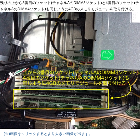
残りの上から3番目のソケット(チャネルAのDIMM3ソケット)と4番目のソケット(チ
ャネルAのDIMM4ソケット)も同じように4GBのメモリモジュールを取り付ける。
(※)画像をクリックするとより大きい画像が出ます。