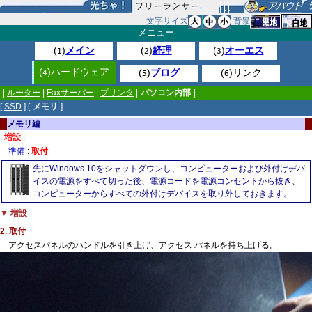
文字サイズ
背景
メニュー
(
)
メイン
(
)
経理
(
)
オーエス
1
2
3
(
)ハードウェア
(
)
ブログ
(
)リンク
4
5
6
|
ルーター
|
Faxサーバー
|
プリンタ
|
パソコン内部
|
[
SSD
] [
メモリ
]
メモリ編
|
増設
|
準備
:
取付
先にWindows 10をシャットダウンし、コンピューターおよび外付けデバ
イスの電源をすべて切った後、電源コードを電源コンセントから抜き、
コンピューターからすべての外付けデバイスを取り外しておきます。
▼ 増設
2. 取付
アクセスパネルのハンドルを引き上げ、アクセス パネルを持ち上げる。