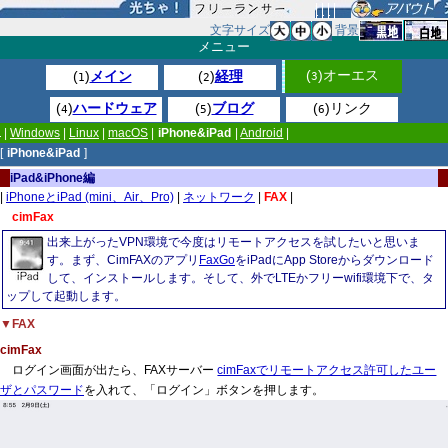
文字サイズ
背景
メニュー
(
)オーエス
(
)
メイン
(
)
経理
3
1
2
(
)
ハードウェア
(
)
ブログ
(
)リンク
4
5
6
|
Windows
|
Linux
|
macOS
|
iPhone&iPad
|
Android
|
[
iPhone&iPad
]
iPad&iPhone編
|
iPhoneとiPad (mini、Air、Pro)
|
ネットワーク
|
FAX
|
cimFax
出来上がったVPN環境で今度はリモートアクセスを試したいと思いま
す。まず、CimFAXのアプリ
FaxGo
をiPadにApp Storeからダウンロード
して、インストールします。そして、外でLTEかフリーwifi環境下で、タ
ップして起動します。
▼FAX
cimFax
ログイン画面が出たら、FAXサーバー
cimFaxでリモートアクセス許可したユー
ザとパスワード
を入れて、「ログイン」ボタンを押します。